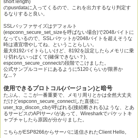
short length)
のpusrdataに入ってくるので、これを出力するなり判定す
るなりすると良い。
SSLバッファサイズはデフォルト
(espconn_secure_set_sizeを呼ばない場合)で2048バイトに
なっているので、SSLパケットが2048バイトを超えそうな
時は適宜増やしてね、ということらしい。
最大8192バイトらしいけど、8192を設定したらメモリに乗
り切れないっぽくて(確保できない？)、
espconn_secure_connectの段階でこけました。
公式サンプルコードにあるように5120くらいが限界か
な...？
使用できるプロトコル(バージョン)と暗号
たぶん、ここが一番重要で、メモリ周りとかは全然大丈夫
だけどespconn_secure_connectした直後に
user_tcp_discon_cbが呼ばれる(接続断される)ような、とあ
るサービスのAPIサーバがあって、Wiresharkでパケットキ
ャプチャしたら原因が分かりました。
こちらがESP8266からサーバに送信されたClient Hello。