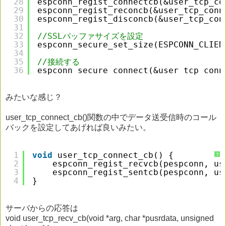
28
espconn_regist_connectcb(&user_tcp_co
29
espconn_regist_reconcb(&user_tcp_conn
30
espconn_regist_disconcb(&user_tcp_con
31
32
//SSLバッファサイズを設定
33
espconn_secure_set_size(ESPCONN_CLIEN
34
35
//接続する
36
espconn_secure_connect(&user_tcp_conn
みたいな感じ？
user_tcp_connect_cb()関数の中でデータ送受信時のコール
バックを設定してあげれば良いみたい。
1
void
user_tcp_connect_cb() {
?
2
espconn_regist_recvcb(pespconn, us
3
espconn_regist_sentcb(pespconn, us
4
}
サーバからの応答は
void user_tcp_recv_cb(void *arg, char *pusrdata, unsigned