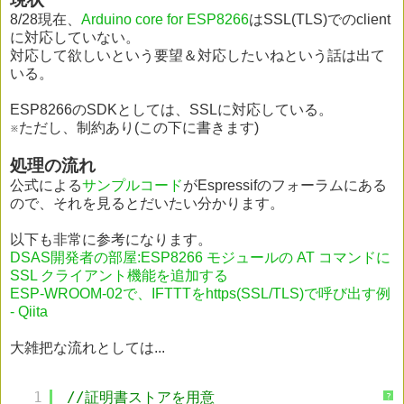
8/28現在、
Arduino core for ESP8266
はSSL(TLS)でのclient
に対応していない。
対応して欲しいという要望＆対応したいねという話は出て
いる。
ESP8266のSDKとしては、SSLに対応している。
※ただし、制約あり(この下に書きます)
処理の流れ
公式による
サンプルコード
がEspressifのフォーラムにある
ので、それを見るとだいたい分かります。
以下も非常に参考になります。
DSAS開発者の部屋:ESP8266 モジュールの AT コマンドに
SSL クライアント機能を追加する
ESP-WROOM-02で、IFTTTをhttps(SSL/TLS)で呼び出す例
- Qiita
大雑把な流れとしては...
1
//証明書ストアを用意
?