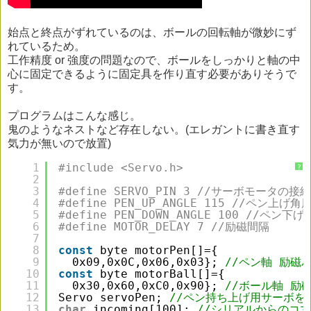
始点と終点がずれているのは、ボールの回転軸が微妙にず
れているため。
工作精度 or 強度の問題なので、ボールをしっかりと軸の中
心に固定できるように固定具を作り直す必要がありそうで
す。
プログラムはこんな感じ。
鬼のようなネストなど存在しない。(エレガントに書き直す
気力が無いので放置)
1
#include <Servo.h>
?
2
3
#define SERVO_PIN 3 //サーボモータの接
4
#define PEN_UP_ANGLE 115 //ペン上げ角
5
#define PEN_DOWN_ANGLE 100 //ペン下げ
6
#define MOTOR_DELAY 7 //励磁間隔
7
8
const
byte motorPen[]={
9
0x09,0x0C,0x06,0x03}; 
//ペン軸 励磁
10
const
byte motorBall[]={
11
0x30,0x60,0xC0,0x90}; 
//ボール軸 励
12
Servo servoPen; 
//ペン持ち上げ用サーボを
13
char
incoming[100]; 
//シリアルからのコ