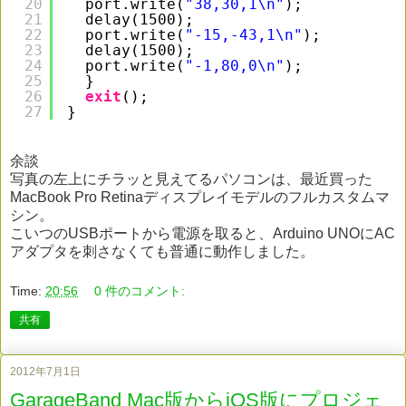
20
port.write(
"38,30,1\n"
);
21
delay(1500);
22
port.write(
"-15,-43,1\n"
);
23
delay(1500);
24
port.write(
"-1,80,0\n"
);
25
}
26
exit
();
27
}
余談
写真の左上にチラッと見えてるパソコンは、最近買った
MacBook Pro Retinaディスプレイモデルのフルカスタムマ
シン。
こいつのUSBポートから電源を取ると、Arduino UNOにAC
アダプタを刺さなくても普通に動作しました。
Time:
20:56
0 件のコメント:
共有
2012年7月1日
GarageBand Mac版からiOS版にプロジェ