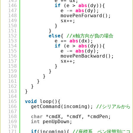
145
e += dx;
146
if
(e > 
abs
(dy)){
147
e -= 
abs
(dy);
148
movePenForward();
149
sx++;
150
}
151
}
152
else
{ 
//x軸方向が負の場合
153
e += 
abs
(dx);
154
if
(e > 
abs
(dy)){
155
e -= 
abs
(dy);
156
movePenBackward();
157
sx++;
158
}
159
}
160
}
161
}
162
}
163
}
164
165
void
loop(){
166
getCommand(incoming); 
//シリアルから
167
168
char
*cmdX, *cmdY, *cmdPen;
169
int
penUpDown;
170
171
if
(incoming){ 
//座標系、ペン状態別にコ