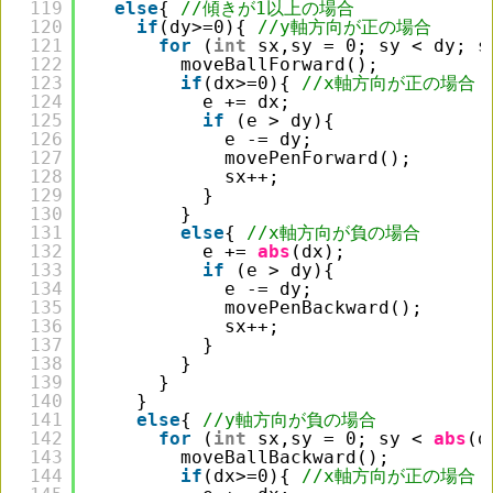
119
else
{ 
//傾きが1以上の場合
120
if
(dy>=0){ 
//y軸方向が正の場合
121
for
(
int
sx,sy = 0; sy < dy; s
122
moveBallForward();
123
if
(dx>=0){ 
//x軸方向が正の場合
124
e += dx;
125
if
(e > dy){
126
e -= dy;
127
movePenForward();
128
sx++;
129
}
130
}
131
else
{ 
//x軸方向が負の場合
132
e += 
abs
(dx);
133
if
(e > dy){
134
e -= dy;
135
movePenBackward();
136
sx++;
137
}
138
}
139
}
140
}
141
else
{ 
//y軸方向が負の場合
142
for
(
int
sx,sy = 0; sy < 
abs
(d
143
moveBallBackward();
144
if
(dx>=0){ 
//x軸方向が正の場合