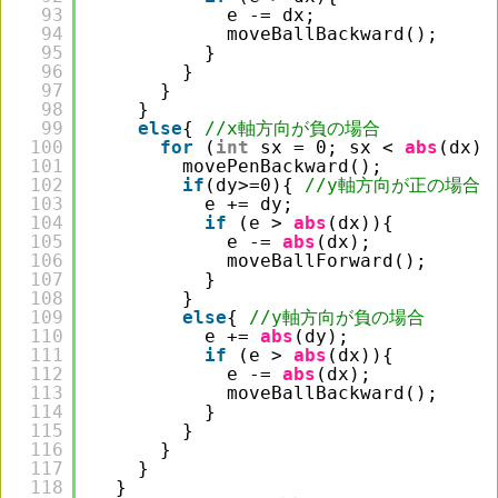
93
e -= dx;
94
moveBallBackward();
95
}
96
}
97
}
98
}
99
else
{ 
//x軸方向が負の場合
100
for
(
int
sx = 0; sx < 
abs
(dx);
101
movePenBackward();
102
if
(dy>=0){ 
//y軸方向が正の場合
103
e += dy;
104
if
(e > 
abs
(dx)){
105
e -= 
abs
(dx);
106
moveBallForward();
107
}
108
}
109
else
{ 
//y軸方向が負の場合
110
e += 
abs
(dy);
111
if
(e > 
abs
(dx)){
112
e -= 
abs
(dx);
113
moveBallBackward();
114
}
115
}
116
}
117
}
118
}