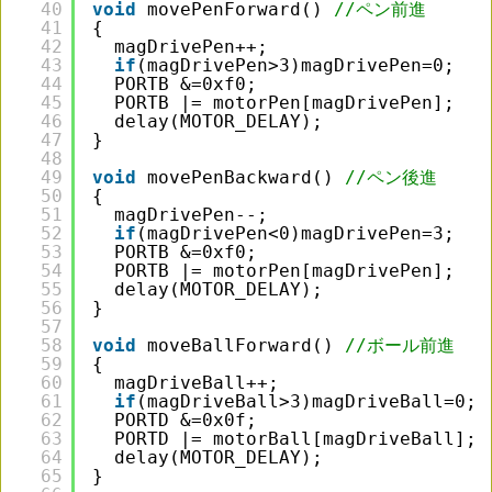
40
void
movePenForward() 
//ペン前進
41
{
42
magDrivePen++;
43
if
(magDrivePen>3)magDrivePen=0;
44
PORTB &=0xf0;
45
PORTB |= motorPen[magDrivePen];
46
delay(MOTOR_DELAY);
47
}
48
49
void
movePenBackward() 
//ペン後進
50
{
51
magDrivePen--;
52
if
(magDrivePen<0)magDrivePen=3;
53
PORTB &=0xf0;
54
PORTB |= motorPen[magDrivePen];
55
delay(MOTOR_DELAY); 
56
}
57
58
void
moveBallForward() 
//ボール前進
59
{
60
magDriveBall++;
61
if
(magDriveBall>3)magDriveBall=0;
62
PORTD &=0x0f;
63
PORTD |= motorBall[magDriveBall];
64
delay(MOTOR_DELAY);
65
}