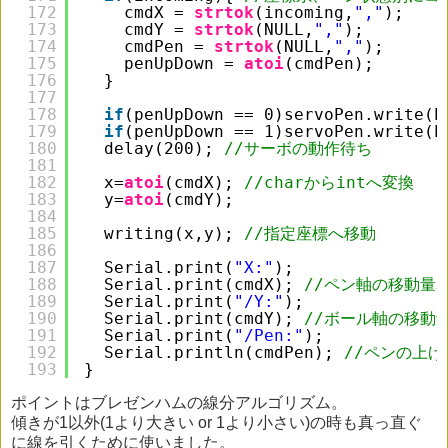
172
cmdX = 
strtok
(incoming,
","
);
173
cmdY = 
strtok
(NULL,
","
);
174
cmdPen = 
strtok
(NULL,
","
);
175
penUpDown = 
atoi
(cmdPen);
176
}
177
178
if
(penUpDown == 0)servoPen.write(P
179
if
(penUpDown == 1)servoPen.write(P
180
delay(200); 
//サーボの動作待ち
181
182
x=
atoi
(cmdX); 
//charからintへ変換
183
y=
atoi
(cmdY);
184
185
writing(x,y); 
//指定座標へ移動
186
187
Serial.print(
"X:"
);
188
Serial.print(cmdX); 
//ペン軸の移動量
189
Serial.print(
"/Y:"
);
190
Serial.print(cmdY); 
//ボール軸の移動
191
Serial.print(
"/Pen:"
);
192
Serial.println(cmdPen); 
//ペンの上
193
}
ポイントはブレゼンハムの線分アルゴリズム。
傾きが1以外(1より大きい or 1より小さい)の時も真っ直ぐ
に線を引くために使いました。