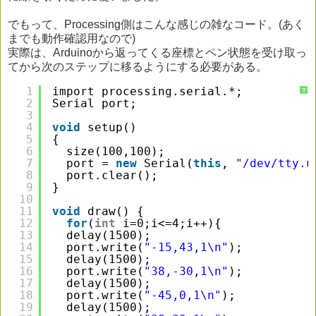
でもって、Processing側はこんな感じの雑なコード。(あく
までも動作確認用なので)
実際は、Arduinoから返ってくる座標とペン状態を受け取っ
てから次のステップに移るようにする必要がある。
1
import processing.serial.*;
?
2
Serial port;
3
4
void
setup()
5
{
6
size(100,100);
7
port = 
new
Serial(
this
, 
"/dev/tty.u
8
port.clear();
9
}
10
11
void
draw() {
12
for
(
int
i=0;i<=4;i++){
13
delay(1500);
14
port.write(
"-15,43,1\n"
);
15
delay(1500);
16
port.write(
"38,-30,1\n"
);
17
delay(1500);
18
port.write(
"-45,0,1\n"
);
19
delay(1500);