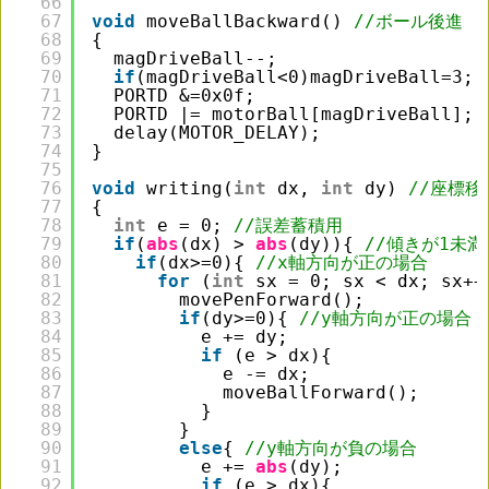
66
67
void
moveBallBackward() 
//ボール後進
68
{
69
magDriveBall--;
70
if
(magDriveBall<0)magDriveBall=3;
71
PORTD &=0x0f;
72
PORTD |= motorBall[magDriveBall];
73
delay(MOTOR_DELAY); 
74
}
75
76
void
writing(
int
dx, 
int
dy) 
//座標移
77
{
78
int
e = 0; 
//誤差蓄積用
79
if
(
abs
(dx) > 
abs
(dy)){ 
//傾きが1未
80
if
(dx>=0){ 
//x軸方向が正の場合
81
for
(
int
sx = 0; sx < dx; sx++
82
movePenForward();
83
if
(dy>=0){ 
//y軸方向が正の場合
84
e += dy;
85
if
(e > dx){
86
e -= dx;
87
moveBallForward();
88
}
89
}
90
else
{ 
//y軸方向が負の場合
91
e += 
abs
(dy);
92
if
(e > dx){