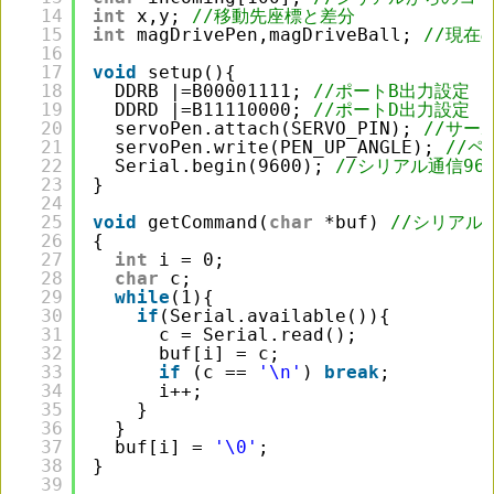
14
int
x,y; 
//移動先座標と差分
15
int
magDrivePen,magDriveBall; 
//現在
16
17
void
setup(){
18
DDRB |=B00001111; 
//ポートB出力設定
19
DDRD |=B11110000; 
//ポートD出力設定
20
servoPen.attach(SERVO_PIN); 
//サー
21
servoPen.write(PEN_UP_ANGLE); 
//ペ
22
Serial.begin(9600); 
//シリアル通信960
23
}
24
25
void
getCommand(
char
*buf) 
//シリアル
26
{
27
int
i = 0;
28
char
c;
29
while
(1){
30
if
(Serial.available()){
31
c = Serial.read();
32
buf[i] = c;
33
if
(c == 
'\n'
) 
break
;
34
i++;
35
}
36
}
37
buf[i] = 
'\0'
;
38
}
39