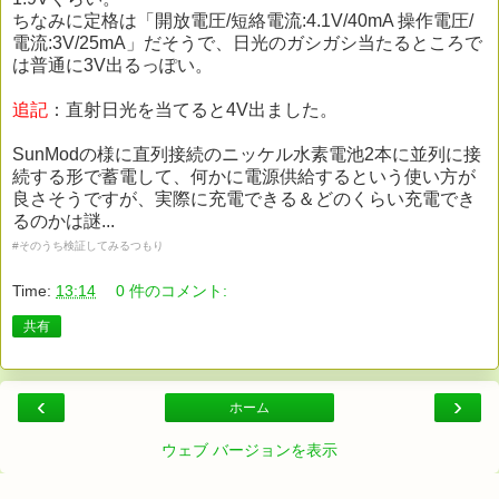
ちなみに定格は「開放電圧/短絡電流:4.1V/40mA 操作電圧/
電流:3V/25mA」だそうで、日光のガシガシ当たるところで
は普通に3V出るっぽい。
追記
：直射日光を当てると4V出ました。
SunModの様に直列接続のニッケル水素電池2本に並列に接
続する形で蓄電して、何かに電源供給するという使い方が
良さそうですが、実際に充電できる＆どのくらい充電でき
るのかは謎...
#そのうち検証してみるつもり
Time:
13:14
0 件のコメント:
共有
‹
›
ホーム
ウェブ バージョンを表示