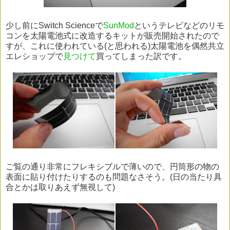
少し前にSwitch Scienceで
SunMod
というテレビなどのリモ
コンを太陽電池式に改造するキットが販売開始されたので
すが、これに使われている(と思われる)太陽電池を偶然共立
エレショップで
見つけて
買ってしまった訳です。
ご覧の通り非常にフレキシブルで薄いので、円筒形の物の
表面に貼り付けたりするのも問題なさそう。(日の当たり具
合とかは取りあえず無視して)