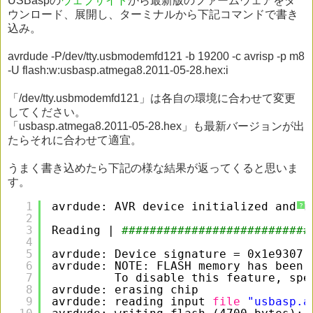
USBaspの
ウェブサイト
から最新版のファームウェアをダ
ウンロード、展開し、ターミナルから下記コマンドで書き
込み。
avrdude -P/dev/tty.usbmodemfd121 -b 19200 -c avrisp -p m8
-U flash:w:usbasp.atmega8.2011-05-28.hex:i
「/dev/tty.usbmodemfd121」は各自の環境に合わせて変更
してください。
「usbasp.atmega8.2011-05-28.hex」も最新バージョンが出
たらそれに合わせて適宜。
うまく書き込めたら下記の様な結果が返ってくると思いま
す。
1
avrdude: AVR device initialized and r
?
2
3
Reading | 
###########################
4
5
avrdude: Device signature = 0x1e9307
6
avrdude: NOTE: FLASH memory has been 
7
To disable this feature, spe
8
avrdude: erasing chip
9
avrdude: reading input 
file
"usbasp.a