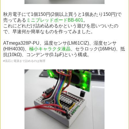
秋月電子にて1個150円(2個以上買うと1個あたり150円)で
売ってある
ミニブレッドボードBB-601
。
これにどれだけ詰め込めるかという遊びを思いついたの
で、早速何か簡単なものを作ってみました。
ATmega328P-PU、温度センサ(LM61CIZ)、湿度センサ
(HIH4030)、
極小キャラクタ液晶
、セラロック(16MHz)、抵
抗(10kΩ)、コンデンサ(0.1µF)という構成。
#流石に電源まで詰めるのは無理