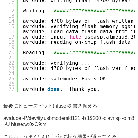
10
avrdude: writing flash (4700 bytes):
11
12
Writing | 
###########################
13
14
avrdude: 4700 bytes of flash written
15
avrdude: verifying flash memory again
16
avrdude: load data flash data from in
17
avrdude: input 
file
usbasp.atmega8.20
18
avrdude: reading on-chip flash data:
19
20
Reading | 
###########################
21
22
avrdude: verifying ...
23
avrdude: 4700 bytes of flash verified
24
25
avrdude: safemode: Fuses OK
26
27
avrdude 
done
.  Thank you.
最後にヒューズビット(hfuse)を書き換える。
avrdude -P/dev/tty.usbmodemfd121 -b 19200 -c avrisp -p m8
-U hfuse:w:0xC9:m
これも、うまくいけば下記の様な結果が返ってくる。