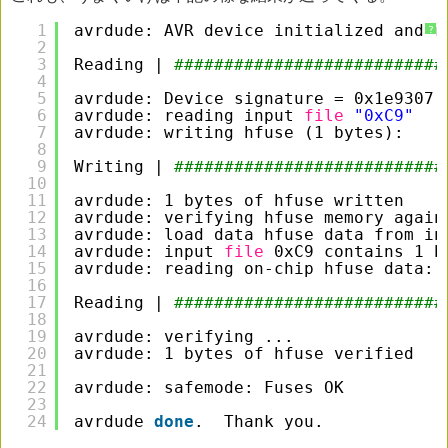
1
avrdude: AVR device initialized and r
?
2
3
Reading | 
###########################
4
5
avrdude: Device signature = 0x1e9307
6
avrdude: reading input 
file
"0xC9"
7
avrdude: writing hfuse (1 bytes):
8
9
Writing | 
###########################
10
11
avrdude: 1 bytes of hfuse written
12
avrdude: verifying hfuse memory again
13
avrdude: load data hfuse data from in
14
avrdude: input 
file
0xC9 contains 1 b
15
avrdude: reading on-chip hfuse data:
16
17
Reading | 
###########################
18
19
avrdude: verifying ...
20
avrdude: 1 bytes of hfuse verified
21
22
avrdude: safemode: Fuses OK
23
24
avrdude 
done
.  Thank you.