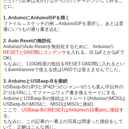
たという記事は見かけなかったのでチャレンジしてみるこ
とに。
1. ArduinoにArduinoISPを焼く
ファイル→スケッチの例→ArduinoISPを選択し、あとは普
通にいつもの通り書き込む。
2. Auto Resetの無効化
ArduinoのAuto Resetを無効化するために、Arduinoの
RESETとGND間にコンデンサ
を入れる。(0.1µFとか1µFで
OK)
ちなみに、110Ω程度の抵抗をRESET-GND間に入れるとい
うduemilanoveで使える技はUNOでは使えませんでした。
3. ArduinoとUSBasp-Bを接続
USBasp-BのJP3とJP4(3つのジャンパのうち真ん中以外の
2つ)をONにしてファームウェア書き換えモードにする。
ArduinoとUSBasp-Bの接続はストレート(ArduinoのMOSIは
USBasp-BのMOSIに、MISOはMISOに接続)
ここで、
USBasp-BのRESETはArduinoの10番pinに接続
す
る。
ちなみに、この記事の一番上の写真は間違った接続をして
いて、正解はこんな感じ。