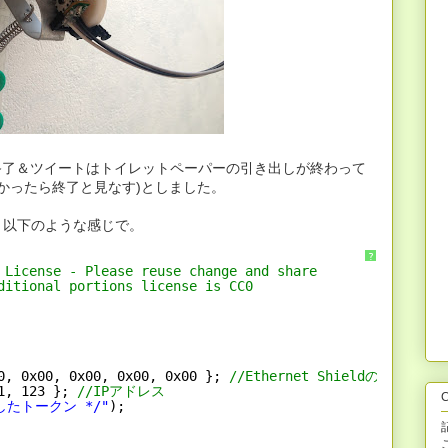
終了＆ツイートはトイレットペーパーの引き出しが終わって
なかったら終了と見なす)としました。
、以下のような感じで。
?
 License - Please reuse change and share
ditional portions license is CC0
0, 0x00, 0x00, 0x00, 0x00 }; 
//Ethernet ShieldのMACアド
1, 123 }; 
//IPアドレス
C
したトークン */"
);