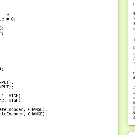
 = 0;
ue = 0;
0;
0;
); 
NPUT); 
NPUT);
n1, HIGH);
n2, HIGH);
ateEncoder, CHANGE); 
ateEncoder, CHANGE);