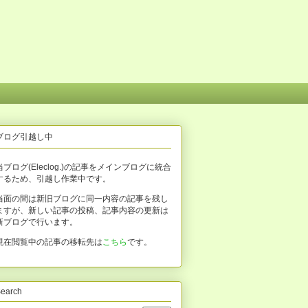
ブログ引越し中
当ブログ(Eleclog.)の記事をメインブログに統合
するため、引越し作業中です。
当面の間は新旧ブログに同一内容の記事を残し
ますが、新しい記事の投稿、記事内容の更新は
新ブログで行います。
現在閲覧中の記事の移転先は
こちら
です。
earch