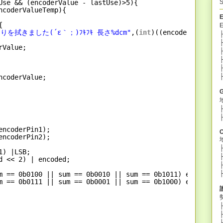
Use && (encoderValue - lastUse)>5){
S
ncoderValueTemp){
{
りを拭きました(´ε｀；)ﾌｷﾌｷ 長さ%dcm"
,(
int
)((encoderValue - 
├
├
rValue;
├
├
├
ncoderValue;
encoderPin1);
O
encoderPin2);
1) |LSB;
d << 2) | encoded;
m == 0b0100 || sum == 0b0010 || sum == 0b1011) encoderVa
m == 0b0111 || sum == 0b0001 || sum == 0b1000) encoderVa