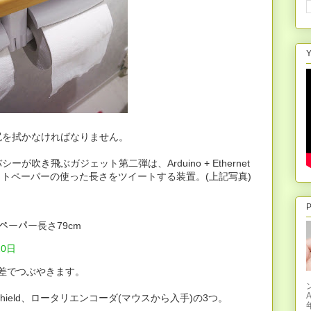
Y
尻を拭かなければなりません。
吹き飛ぶガジェット第二弾は、Arduino + Ethernet
イレットペーパーの使った長さをツイートする装置。(上記写真)
P
 ペーパー長さ79cm
20日
誤差でつぶやきます。
et Shield、ロータリエンコーダ(マウスから入手)の3つ。