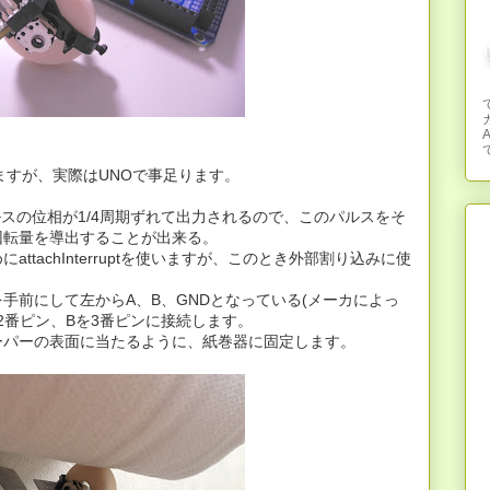
て
てますが、実際はUNOで事足ります。
ルスの位相が1/4周期ずれて出力されるので、このパルスをそ
回転量を導出することが出来る。
tachInterruptを使いますが、このとき外部割り込みに使
。
手前にして左からA、B、GNDとなっている(メーカによっ
タル2番ピン、Bを3番ピンに接続します。
ーパーの表面に当たるように、紙巻器に固定します。