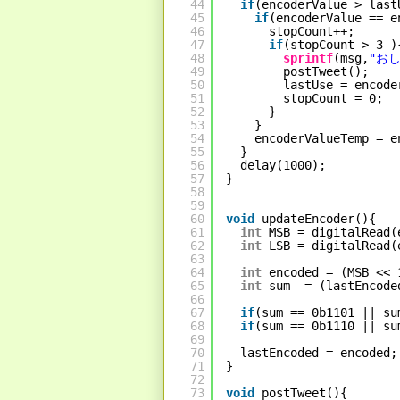
44
if
(encoderValue > last
45
if
(encoderValue == e
46
stopCount++;
47
if
(stopCount > 3 )
48
sprintf
(msg,
"おし
49
postTweet();
50
lastUse = encode
51
stopCount = 0;
52
}
53
}
54
encoderValueTemp = e
55
}
56
delay(1000);
57
}
58
59
60
void
updateEncoder(){
61
int
MSB = digitalRead(
62
int
LSB = digitalRead(
63
64
int
encoded = (MSB << 
65
int
sum  = (lastEncode
66
67
if
(sum == 0b1101 || su
68
if
(sum == 0b1110 || su
69
70
lastEncoded = encoded;
71
}
72
73
void
postTweet(){