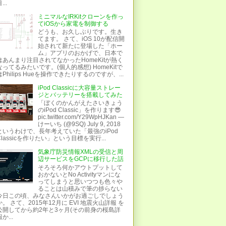
...
ミニマルなIRKitクローンを作っ
てiOSから家電を制御する
どうも、お久しぶりです。生き
てます。 さて、iOS 10が配信開
始されて新たに登場した「ホー
ム」アプリのおかげで、日本で
はあんまり注目されてなかったHomeKitが熱く
なってるみたいです。(個人的感想) HomeKitで
はPhilips Hueを操作できたりするのですが、...
iPod Classicに大容量ストレー
ジとバッテリーを搭載してみた
「ぼくのかんがえたさいきょう
のiPod Classic」を作ります😎
pic.twitter.com/Y29WpHJKan —
けーいち (@9SQ) July 9, 2018
というわけで、長年考えていた「最強のiPod
Classicを作りたい」という目標を実行...
気象庁防災情報XMLの受信と周
辺サービスをGCPに移行した話
そろそろ何かアウトプットして
おかないとNo Activityマンにな
ってしまうと思いつつも色々や
ることは山積みで筆の捗らない
今日この頃、みなさんいかがお過ごしでしょう
か。 さて、2015年12月に EVI 地震火山詳報 を
公開してから約2年と3ヶ月(その前身の桜島詳
か...