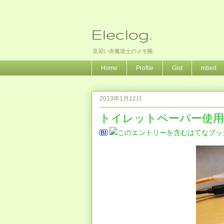
Eleclog.
見習い赤魔道士のメモ帳
Home
Profile
Gist
mbed
2013年1月12日
トイレットペーパー使用量