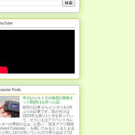
ouTube
opular Posts
手のひらサイズの地震計開発キ
ットEQIS-1を作った話
前回の記事 からピッタリ丸1年
ぶりの記事です... 気が付けば
2023年も残り1ヶ月を切ってい
て、そういえばアドベントカレ
ンダーの季節だなぁ...と思い「 防災アプリ開発
Advent Calendar 」を覗いてみると たまたま去
年と同じ12/7が空いていたので滑り込みで7日