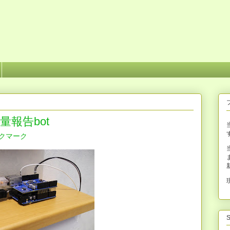
報告bot
S