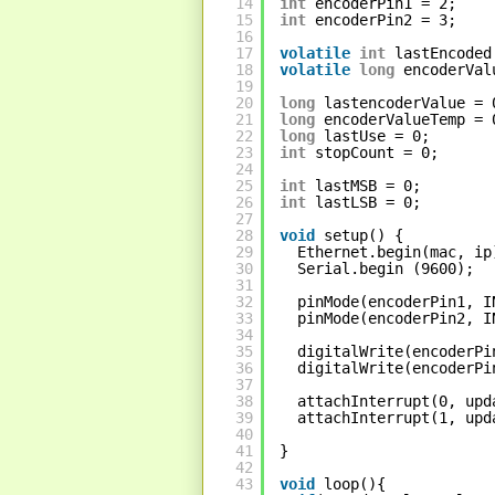
14
int
encoderPin1 = 2;
15
int
encoderPin2 = 3;
16
17
volatile
int
lastEncoded
18
volatile
long
encoderVal
19
20
long
lastencoderValue = 
21
long
encoderValueTemp = 
22
long
lastUse = 0;
23
int
stopCount = 0;
24
25
int
lastMSB = 0;
26
int
lastLSB = 0;
27
28
void
setup() {
29
Ethernet.begin(mac, ip
30
Serial.begin (9600);
31
32
pinMode(encoderPin1, I
33
pinMode(encoderPin2, I
34
35
digitalWrite(encoderPi
36
digitalWrite(encoderPi
37
38
attachInterrupt(0, upd
39
attachInterrupt(1, upd
40
41
}
42
43
void
loop(){ 