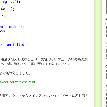
ting ..."
);
 {
.wait();
."
);
ed : code "
);
tus);
ection failed."
);
├
├
使用量を他人と比較したり、無駄づかい防止・節約の為の意
└
ーも一緒に流れていく事に変わりはありません。
させて無線化しました。
-tweet-bot-wireless.html
├
イートを開発用アカウントからメインアカウントのツイートに差し替え
├
├
└