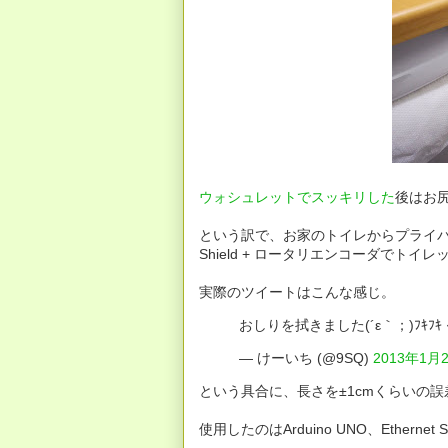
ウォシュレットでスッキリした
後はお
という訳で、お家のトイレからプライバシーが
Shield + ロータリエンコーダでト
実際のツイートはこんな感じ。
おしりを拭きました(´ε｀；)ﾌｷﾌｷ
— けーいち (@9SQ)
2013年1月
という具合に、長さを±1cmくらいの
使用したのはArduino UNO、Ethern