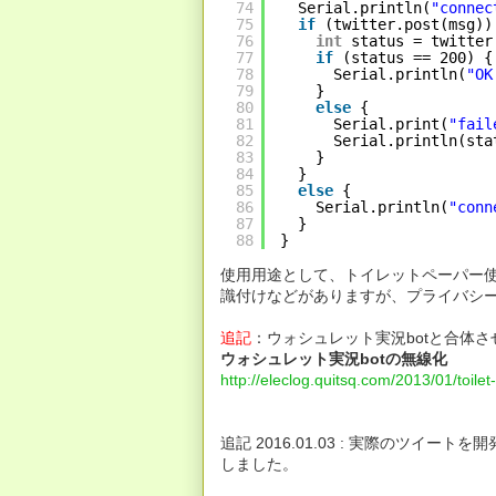
74
Serial.println(
"connec
75
if
(twitter.post(msg))
76
int
status = twitter
77
if
(status == 200) {
78
Serial.println(
"OK
79
}
80
else
{
81
Serial.print(
"fail
82
Serial.println(sta
83
}
84
} 
85
else
{
86
Serial.println(
"conn
87
}
88
}
使用用途として、トイレットペーパー
識付けなどがありますが、プライバシ
追記
：ウォシュレット実況botと合体
ウォシュレット実況botの無線化
http://eleclog.quitsq.com/2013/01/toilet
追記 2016.01.03 : 実際のツ
しました。