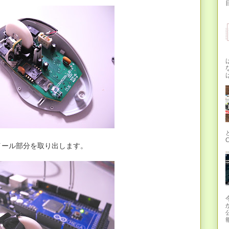
目
イール部分を取り出します。
報