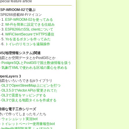
pecial feature article
ESP-WROOM-02で遊ぶ
ESP8266搭載Wi-Fiマイコン
lastUse)/5.4));
 1.
ESP-WROOM-02を使ってみる
 2.
Wi-Fiを簡単に設定できる仕組み
 3.
ESP8266のSSL clientについて
 4.
WiFiClientSecureでHTTPS通信
 5.
Yoを送るボタンを作ってみた
├
6.
トイレのリモコンを遠隔操作
GIS(地理情報システム)関連
地図とか空間データとかPostGISとか
├
PostgreSQLとPostGISで国土数値情報を扱う
├
気象庁XMLで使われる区域の重心を求める
penLayers 3
地図をいろいろできるjsライブラリ
├
OL3でOpenStreetMap上にピンを打つ
├
OL3.5.0でVector APIが変更されてた
├
OL3で震度をマッピングする
├
OL3で扱える地図タイルを作成する
lue ++;
lue --;
誰得な電子工作シリーズ
勢いで作ってしまったモノたち
├
ウォシュレット実況bot
├
トイレットペーパー使用量報告bot
├
twitter快適閲覧装置 ふぁぼマウス