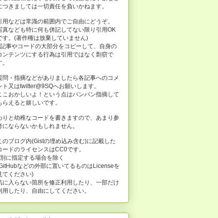
につきましては一切責任を負いかねます。
引用などは常識の範囲内でご自由にどうぞ。
写真なども特に何も併記してない限り引用OK
です。(著作権は放棄していません)
※記事やコードの大部分をコピーして、自身の
コンテンツにする行為は引用ではなく剽窃で
す。
質問・指摘などがありましたら各記事へのコメ
ント又はtwitter@9SQへお願いします。
ここおかしいよ！という点はバンバン指摘して
もらえると嬉しいです。
わりと幼稚なコードを書きますので、あまり参
考にならないかもしれません。
このブログ内(Gistの埋め込み含む)に記載した
コードのライセンスはCC0です。
※別に指定する場合を除く
(GitHubなどの外部に置いてるものはLicenseを
見てください)
気に入らない箇所を修正利用したり、一部だけ
利用したり、自由にしてください。