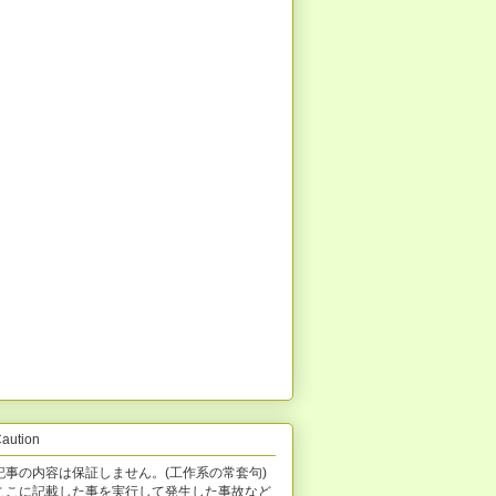
レス
aution
記事の内容は保証しません。(工作系の常套句)
ここに記載した事を実行して発生した事故など