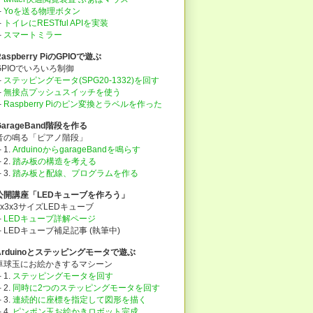
├
Yoを送る物理ボタン
├
トイレにRESTful APIを実装
├
スマートミラー
Raspberry PiのGPIOで遊ぶ
GPIOでいろいろ制御
├
ステッピングモータ(SPG20-1332)を回す
├
無接点プッシュスイッチを使う
├
Raspberry Piのピン変換とラベルを作った
GarageBand階段を作る
音の鳴る「ピアノ階段」
 1.
ArduinoからgarageBandを鳴らす
 2.
踏み板の構造を考える
 3.
踏み板と配線、プログラムを作る
公開講座「LEDキューブを作ろう」
3x3x3サイズLEDキューブ
├
LEDキューブ詳解ページ
└ LEDキューブ補足記事 (執筆中)
Arduinoとステッピングモータで遊ぶ
卓球玉にお絵かきするマシーン
 1.
ステッピングモータを回す
 2.
同時に2つのステッピングモータを回す
 3.
連続的に座標を指定して図形を描く
 4.
ピンポン玉お絵かきロボット完成