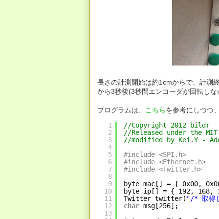
長さの計測開始は約1cmからで、計測
から3秒後(3秒間エンコーダが回転し
プログラムは、
こちら
を参考にしつつ
1
//Copyright 2012 bildr
2
//Released under the MIT
3
//modified by Kei.Y - Ad
4
5
#include <SPI.h>
6
#include <Ethernet.h>
7
#include <Twitter.h>
8
9
byte mac[] = { 0x00, 0x0
10
byte ip[] = { 192, 168, 
11
Twitter twitter(
"/* 取得
12
char
msg[256];
13