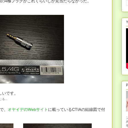
用の4極プラグがこれくらいしか見当たらなかった。
Y
P
しいです。
...
ので、
オヤイデのWebサイト
に載っているCTIAの結線図で付