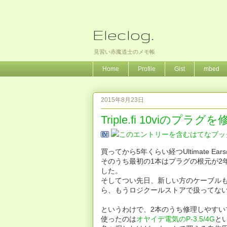
Eleclog.
見習い赤魔道士のメモ帳
Home
Profile
Gist
mbed
2015年8月23日
Triple.fi 10viのプラグを
買ってから5年くらい経つUltimate Ear
そのうち最初の1本はプラグの根元が2
した。
そしてつい先日、新しい方のケーブル
ら、もうロジクールストアで扱ってないと
というわけで、2本のうち修理しやす
使ったのは
オヤイデ電気のP-3.5/4G
と