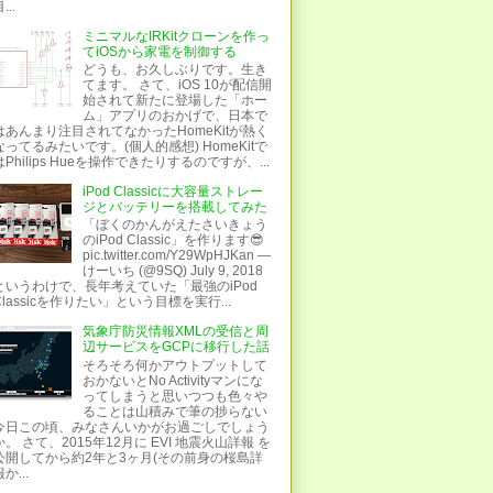
...
ミニマルなIRKitクローンを作っ
てiOSから家電を制御する
どうも、お久しぶりです。生き
てます。 さて、iOS 10が配信開
始されて新たに登場した「ホー
ム」アプリのおかげで、日本で
はあんまり注目されてなかったHomeKitが熱く
なってるみたいです。(個人的感想) HomeKitで
はPhilips Hueを操作できたりするのですが、...
iPod Classicに大容量ストレー
ジとバッテリーを搭載してみた
「ぼくのかんがえたさいきょう
のiPod Classic」を作ります😎
pic.twitter.com/Y29WpHJKan —
けーいち (@9SQ) July 9, 2018
というわけで、長年考えていた「最強のiPod
Classicを作りたい」という目標を実行...
気象庁防災情報XMLの受信と周
辺サービスをGCPに移行した話
そろそろ何かアウトプットして
おかないとNo Activityマンにな
ってしまうと思いつつも色々や
ることは山積みで筆の捗らない
今日この頃、みなさんいかがお過ごしでしょう
か。 さて、2015年12月に EVI 地震火山詳報 を
公開してから約2年と3ヶ月(その前身の桜島詳
か...