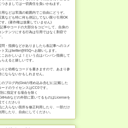
につきましては一切責任を負いかねます。
引用などは常識の範囲内でご自由にどうぞ。
写真なども特に何も併記してない限り引用OK
です。(著作権は放棄していません)
※記事やコードの大部分をコピーして、自身の
コンテンツにする行為は引用ではなく剽窃で
す。
質問・指摘などがありましたら各記事へのコメ
ント又はtwitter@9SQへお願いします。
ここおかしいよ！という点はバンバン指摘して
もらえると嬉しいです。
わりと幼稚なコードを書きますので、あまり参
考にならないかもしれません。
このブログ内(Gistの埋め込み含む)に記載した
コードのライセンスはCC0です。
※別に指定する場合を除く
(GitHubなどの外部に置いてるものはLicenseを
見てください)
気に入らない箇所を修正利用したり、一部だけ
利用したり、自由にしてください。