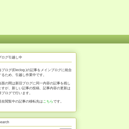
ブログ引越し中
当ブログ(Eleclog.)の記事をメインブログに統合
するため、引越し作業中です。
当面の間は新旧ブログに同一内容の記事を残し
ますが、新しい記事の投稿、記事内容の更新は
新ブログで行います。
現在閲覧中の記事の移転先は
こちら
です。
earch