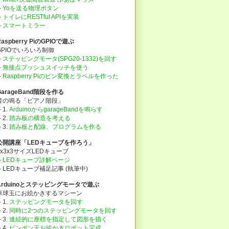
├
Yoを送る物理ボタン
├
トイレにRESTful APIを実装
├
スマートミラー
Raspberry PiのGPIOで遊ぶ
GPIOでいろいろ制御
├
ステッピングモータ(SPG20-1332)を回す
├
無接点プッシュスイッチを使う
├
Raspberry Piのピン変換とラベルを作った
GarageBand階段を作る
音の鳴る「ピアノ階段」
 1.
ArduinoからgarageBandを鳴らす
 2.
踏み板の構造を考える
 3.
踏み板と配線、プログラムを作る
公開講座「LEDキューブを作ろう」
3x3x3サイズLEDキューブ
├
LEDキューブ詳解ページ
└ LEDキューブ補足記事 (執筆中)
Arduinoとステッピングモータで遊ぶ
卓球玉にお絵かきするマシーン
 1.
ステッピングモータを回す
 2.
同時に2つのステッピングモータを回す
 3.
連続的に座標を指定して図形を描く
 4.
ピンポン玉お絵かきロボット完成