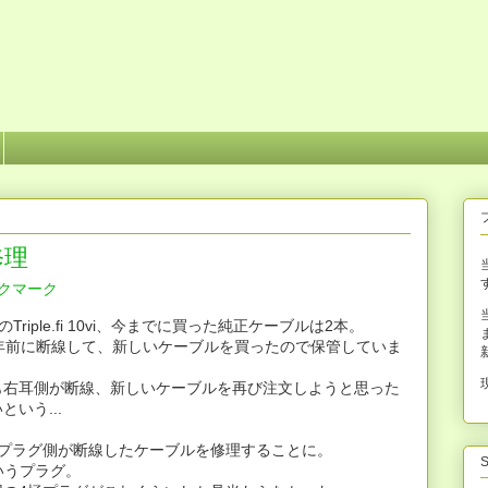
修理
sのTriple.fi 10vi、今までに買った純正ケーブルは2本。
年前に断線して、新しいケーブルを買ったので保管していま
も右耳側が断線、新しいケーブルを再び注文しようと思った
いう...
いプラグ側が断線したケーブルを修理することに。
S
いうプラグ。