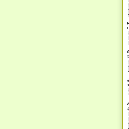
├
├
└
├
├
├
└