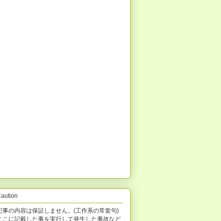
aution
記事の内容は保証しません。(工作系の常套句)
ここに記載した事を実行して発生した事故など