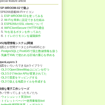
pecial feature article
ESP-WROOM-02で遊ぶ
ESP8266搭載Wi-Fiマイコン
 1.
ESP-WROOM-02を使ってみる
 2.
Wi-Fiを簡単に設定できる仕組み
 3.
ESP8266のSSL clientについて
 4.
WiFiClientSecureでHTTPS通信
 5.
Yoを送るボタンを作ってみた
├
6.
トイレのリモコンを遠隔操作
GIS(地理情報システム)関連
地図とか空間データとかPostGISとか
├
PostgreSQLとPostGISで国土数値情報を扱う
├
気象庁XMLで使われる区域の重心を求める
penLayers 3
地図をいろいろできるjsライブラリ
├
OL3でOpenStreetMap上にピンを打つ
├
OL3.5.0でVector APIが変更されてた
├
OL3で震度をマッピングする
├
OL3で扱える地図タイルを作成する
誰得な電子工作シリーズ
勢いで作ってしまったモノたち
├
ウォシュレット実況bot
├
トイレットペーパー使用量報告bot
├
twitter快適閲覧装置 ふぁぼマウス