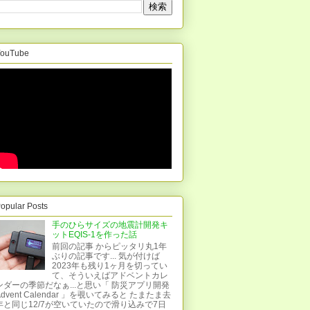
ouTube
opular Posts
手のひらサイズの地震計開発キ
ットEQIS-1を作った話
前回の記事 からピッタリ丸1年
ぶりの記事です... 気が付けば
2023年も残り1ヶ月を切ってい
て、そういえばアドベントカレ
ンダーの季節だなぁ...と思い「 防災アプリ開発
Advent Calendar 」を覗いてみると たまたま去
年と同じ12/7が空いていたので滑り込みで7日