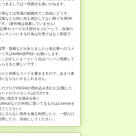
につきましては一切責任を負いかねます。
引用などは常識の範囲内でご自由にどうぞ。
写真なども特に何も併記してない限り引用OK
です。(著作権は放棄していません)
※記事やコードの大部分をコピーして、自身の
コンテンツにする行為は引用ではなく剽窃で
す。
質問・指摘などがありましたら各記事へのコメ
ント又はtwitter@9SQへお願いします。
ここおかしいよ！という点はバンバン指摘して
もらえると嬉しいです。
わりと幼稚なコードを書きますので、あまり参
考にならないかもしれません。
このブログ内(Gistの埋め込み含む)に記載した
コードのライセンスはCC0です。
※別に指定する場合を除く
(GitHubなどの外部に置いてるものはLicenseを
見てください)
気に入らない箇所を修正利用したり、一部だけ
利用したり、自由にしてください。