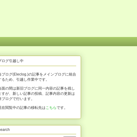
ブログ引越し中
当ブログ(Eleclog.)の記事をメインブログに統合
するため、引越し作業中です。
当面の間は新旧ブログに同一内容の記事を残し
ますが、新しい記事の投稿、記事内容の更新は
新ブログで行います。
現在閲覧中の記事の移転先は
こちら
です。
earch