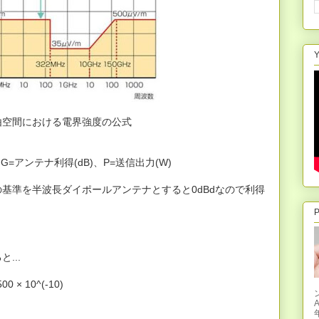
Y
由空間における電界強度の公式
、G=アンテナ利得(dB)、P=送信出力(W)
得の基準を半波長ダイポールアンテナとすると0dBdなので利得
P
...
7500 × 10^(-10)