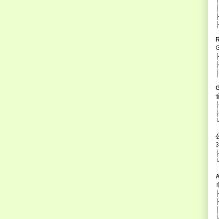
├
├
└
├
├
├
└