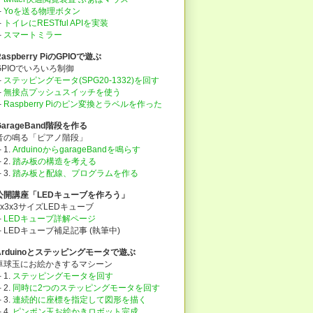
├
Yoを送る物理ボタン
├
トイレにRESTful APIを実装
├
スマートミラー
Raspberry PiのGPIOで遊ぶ
GPIOでいろいろ制御
├
ステッピングモータ(SPG20-1332)を回す
├
無接点プッシュスイッチを使う
├
Raspberry Piのピン変換とラベルを作った
GarageBand階段を作る
音の鳴る「ピアノ階段」
 1.
ArduinoからgarageBandを鳴らす
 2.
踏み板の構造を考える
 3.
踏み板と配線、プログラムを作る
公開講座「LEDキューブを作ろう」
3x3x3サイズLEDキューブ
├
LEDキューブ詳解ページ
└ LEDキューブ補足記事 (執筆中)
Arduinoとステッピングモータで遊ぶ
卓球玉にお絵かきするマシーン
 1.
ステッピングモータを回す
 2.
同時に2つのステッピングモータを回す
 3.
連続的に座標を指定して図形を描く
 4.
ピンポン玉お絵かきロボット完成