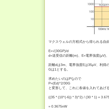
マクスウェルの方程式から得られる自
E=√(30GP)/d
d=送受信の距離(m)、E=電界強度(μV)
距離dは3m、電界強度Eは35μV、利
Gは1とする。
求めたいのはPなので
P=(Ed)^2/30G
と変形して、これに各値を入れてあげると
((35 * (10^(-6)) * 3)^2) / (30 * 1) = 3.6
= 0.3675nW