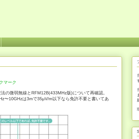
微弱無線とRFM12B(433MHz版)について再確認。
z〜10GHzは3mで35μV/m以下なら免許不要と書いてあ
S