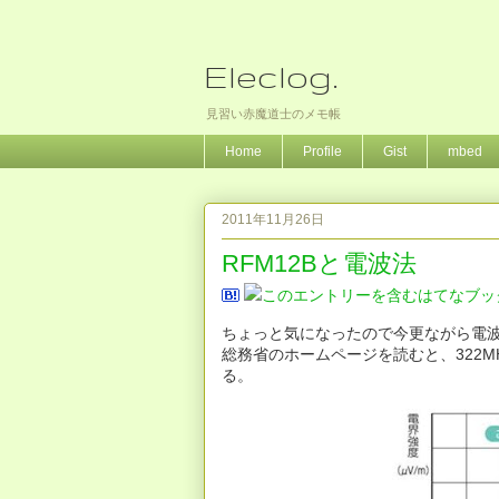
Eleclog.
見習い赤魔道士のメモ帳
Home
Profile
Gist
mbed
2011年11月26日
RFM12Bと電波法
ちょっと気になったので今更ながら電波法の
総務省のホームページを読むと、322MH
る。