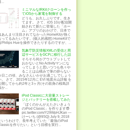
...
ミニマルなIRKitクローンを作っ
てiOSから家電を制御する
どうも、お久しぶりです。生き
てます。 さて、iOS 10が配信開
始されて新たに登場した「ホー
ム」アプリのおかげで、日本で
はあんまり注目されてなかったHomeKitが熱く
なってるみたいです。(個人的感想) HomeKitで
はPhilips Hueを操作できたりするのですが、...
気象庁防災情報XMLの受信と周
辺サービスをGCPに移行した話
そろそろ何かアウトプットして
おかないとNo Activityマンにな
ってしまうと思いつつも色々や
ることは山積みで筆の捗らない
今日この頃、みなさんいかがお過ごしでしょう
か。 さて、2015年12月に EVI 地震火山詳報 を
公開してから約2年と3ヶ月(その前身の桜島詳
か...
iPod Classicに大容量ストレー
ジとバッテリーを搭載してみた
「ぼくのかんがえたさいきょう
のiPod Classic」を作ります😎
pic.twitter.com/Y29WpHJKan —
けーいち (@9SQ) July 9, 2018
というわけで、長年考えていた「最強のiPod
Classicを作りたい」という目標を実行...