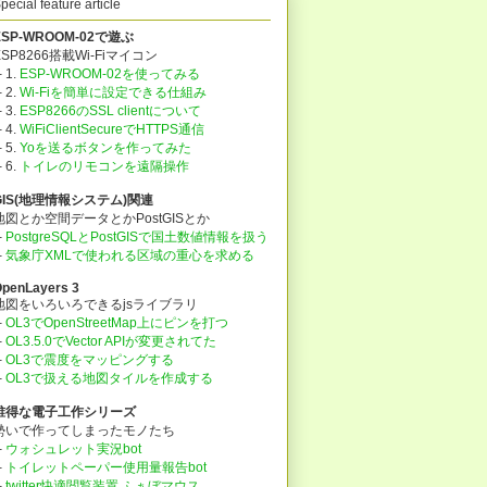
pecial feature article
ESP-WROOM-02で遊ぶ
ESP8266搭載Wi-Fiマイコン
 1.
ESP-WROOM-02を使ってみる
 2.
Wi-Fiを簡単に設定できる仕組み
 3.
ESP8266のSSL clientについて
 4.
WiFiClientSecureでHTTPS通信
 5.
Yoを送るボタンを作ってみた
├
6.
トイレのリモコンを遠隔操作
GIS(地理情報システム)関連
地図とか空間データとかPostGISとか
├
PostgreSQLとPostGISで国土数値情報を扱う
├
気象庁XMLで使われる区域の重心を求める
penLayers 3
地図をいろいろできるjsライブラリ
├
OL3でOpenStreetMap上にピンを打つ
├
OL3.5.0でVector APIが変更されてた
├
OL3で震度をマッピングする
├
OL3で扱える地図タイルを作成する
誰得な電子工作シリーズ
勢いで作ってしまったモノたち
├
ウォシュレット実況bot
├
トイレットペーパー使用量報告bot
├
twitter快適閲覧装置 ふぁぼマウス