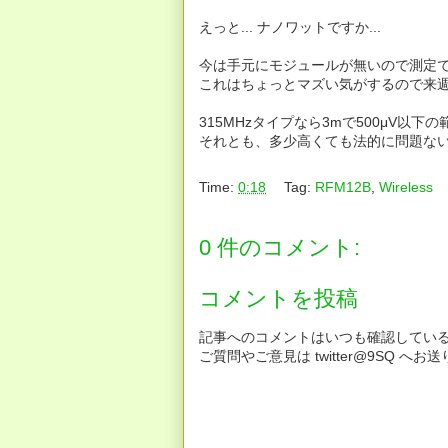
えっと... ナノワットですか...
今は手元にモジュールが無いので測定でき
これはちょっとマズい気がするので来
315MHzタイプなら3mで500μV以
それとも、多少高くても法的に問題ないZ
Time:
0:18
Tag:
RFM12B
,
Wireless
0 件のコメント:
コメントを投稿
記事へのコメントはいつも確認してい
ご質問やご意見は twitter@9SQ 