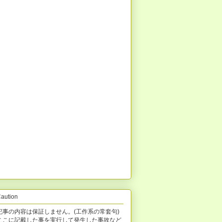
aution
記事の内容は保証しません。(工作系の常套句)
ここに記載した事を実行して発生した事故など