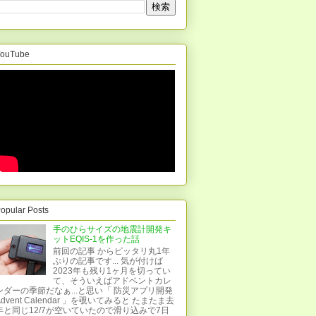
ouTube
opular Posts
手のひらサイズの地震計開発キ
ットEQIS-1を作った話
前回の記事 からピッタリ丸1年
ぶりの記事です... 気が付けば
2023年も残り1ヶ月を切ってい
て、そういえばアドベントカレ
ンダーの季節だなぁ...と思い「 防災アプリ開発
Advent Calendar 」を覗いてみると たまたま去
年と同じ12/7が空いていたので滑り込みで7日