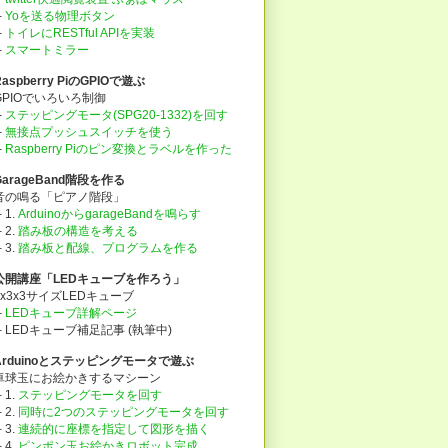
├
Yoを送る物理ボタン
├
トイレにRESTful APIを実装
├
スマートミラー
Raspberry PiのGPIOで遊ぶ
GPIOでいろいろ制御
├
ステッピングモータ(SPG20-1332)を回す
├
無接点プッシュスイッチを使う
├
Raspberry Piのピン変換とラベルを作った
GarageBand階段を作る
音の鳴る「ピアノ階段」
 1.
ArduinoからgarageBandを鳴らす
 2.
踏み板の構造を考える
 3.
踏み板と配線、プログラムを作る
公開講座「LEDキューブを作ろう」
3x3x3サイズLEDキューブ
├
LEDキューブ詳解ページ
└ LEDキューブ補足記事 (執筆中)
Arduinoとステッピングモータで遊ぶ
卓球玉にお絵かきするマシーン
 1.
ステッピングモータを回す
 2.
同時に2つのステッピングモータを回す
 3.
連続的に座標を指定して図形を描く
 4.
ピンポン玉お絵かきロボット完成