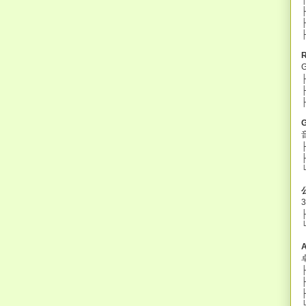
├
├
└
├
├
├
└