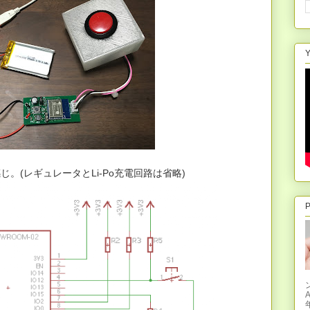
Y
感じ。(レギュレータとLi-Po充電回路は省略)
P