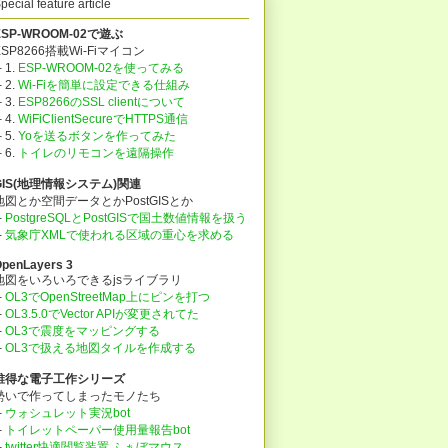
pecial feature article
ESP-WROOM-02で遊ぶ
ESP8266搭載Wi-Fiマイコン
 1.
ESP-WROOM-02を使ってみる
 2.
Wi-Fiを簡単に設定できる仕組み
 3.
ESP8266のSSL clientについて
 4.
WiFiClientSecureでHTTPS通信
 5.
Yoを送るボタンを作ってみた
├
6.
トイレのリモコンを遠隔操作
GIS(地理情報システム)関連
地図とか空間データとかPostGISとか
├
PostgreSQLとPostGISで国土数値情報を扱う
├
気象庁XMLで使われる区域の重心を求める
penLayers 3
地図をいろいろできるjsライブラリ
├
OL3でOpenStreetMap上にピンを打つ
├
OL3.5.0でVector APIが変更されてた
├
OL3で震度をマッピングする
├
OL3で扱える地図タイルを作成する
誰得な電子工作シリーズ
勢いで作ってしまったモノたち
├
ウォシュレット実況bot
├
トイレットペーパー使用量報告bot
├
twitter快適閲覧装置 ふぁぼマウス