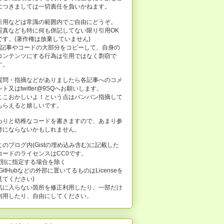
につきましては一切責任を負いかねます。
引用などは常識の範囲内でご自由にどうぞ。
写真なども特に何も併記してない限り引用OK
です。(著作権は放棄していません)
※記事やコードの大部分をコピーして、自身の
コンテンツにする行為は引用ではなく剽窃で
す。
質問・指摘などがありましたら各記事へのコメ
ント又はtwitter@9SQへお願いします。
ここおかしいよ！という点はバンバン指摘して
もらえると嬉しいです。
わりと幼稚なコードを書きますので、あまり参
考にならないかもしれません。
このブログ内(Gistの埋め込み含む)に記載した
コードのライセンスはCC0です。
※別に指定する場合を除く
(GitHubなどの外部に置いてるものはLicenseを
見てください)
気に入らない箇所を修正利用したり、一部だけ
利用したり、自由にしてください。