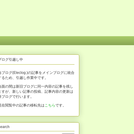
ブログ引越し中
当ブログ(Eleclog.)の記事をメインブログに統合
するため、引越し作業中です。
当面の間は新旧ブログに同一内容の記事を残し
ますが、新しい記事の投稿、記事内容の更新は
新ブログで行います。
現在閲覧中の記事の移転先は
こちら
です。
earch