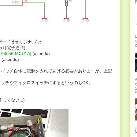
目
のボードはオリジナル)と
秋月電子通商)
056-MCU1A]
(aitendo)
)
(aitendo)
スイッチ自体に電源を入れてあげる必要がありますが、上記
ッチやマイクロスイッチにするというのもOK。
報
てない...)