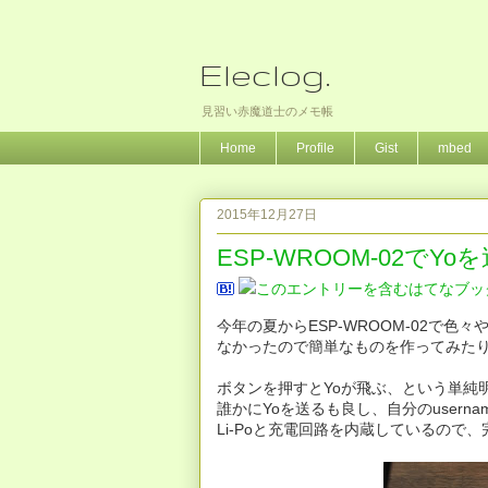
Eleclog.
見習い赤魔道士のメモ帳
Home
Profile
Gist
mbed
2015年12月27日
ESP-WROOM-02で
今年の夏からESP-WROOM-02で
なかったので簡単なものを作ってみた
ボタンを押すとYoが飛ぶ、という単純
誰かにYoを送るも良し、自分のuser
Li-Poと充電回路を内蔵しているので