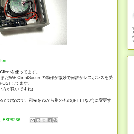
て
tton
FiClientを使ってます。
まだWiFiClientSecureの動作が微妙で何故かレスポンスを受
POSTしてます。
い方が良いですね)
するだけなので、宛先をYoから別のもの(IFTTTなど)に変更す
o
,
ESP8266