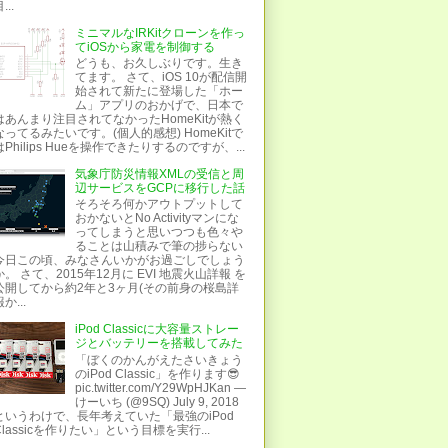
...
ミニマルなIRKitクローンを作っ
てiOSから家電を制御する
どうも、お久しぶりです。生き
てます。 さて、iOS 10が配信開
始されて新たに登場した「ホー
ム」アプリのおかげで、日本で
はあんまり注目されてなかったHomeKitが熱く
なってるみたいです。(個人的感想) HomeKitで
はPhilips Hueを操作できたりするのですが、...
気象庁防災情報XMLの受信と周
辺サービスをGCPに移行した話
そろそろ何かアウトプットして
おかないとNo Activityマンにな
ってしまうと思いつつも色々や
ることは山積みで筆の捗らない
今日この頃、みなさんいかがお過ごしでしょう
か。 さて、2015年12月に EVI 地震火山詳報 を
公開してから約2年と3ヶ月(その前身の桜島詳
か...
iPod Classicに大容量ストレー
ジとバッテリーを搭載してみた
「ぼくのかんがえたさいきょう
のiPod Classic」を作ります😎
pic.twitter.com/Y29WpHJKan —
けーいち (@9SQ) July 9, 2018
というわけで、長年考えていた「最強のiPod
Classicを作りたい」という目標を実行...