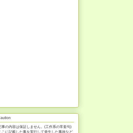
aution
記事の内容は保証しません。(工作系の常套句)
ここに記載した事を実行して発生した事故など