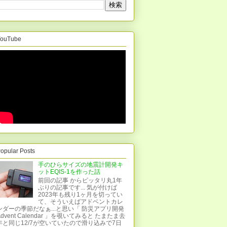
ouTube
opular Posts
手のひらサイズの地震計開発キ
ットEQIS-1を作った話
前回の記事 からピッタリ丸1年
ぶりの記事です... 気が付けば
2023年も残り1ヶ月を切ってい
て、そういえばアドベントカレ
ンダーの季節だなぁ...と思い「 防災アプリ開発
Advent Calendar 」を覗いてみると たまたま去
年と同じ12/7が空いていたので滑り込みで7日