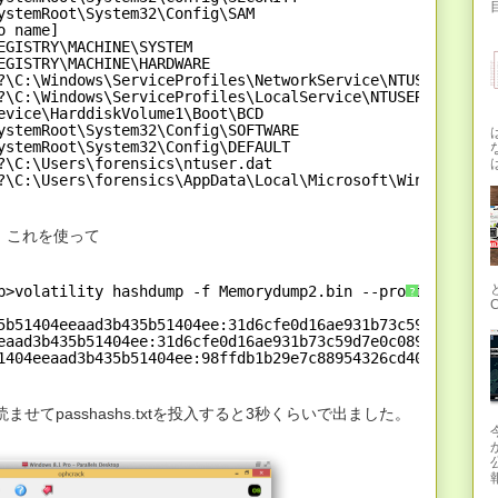
目
ystemRoot\System32\Config\SAM
o name]
EGISTRY\MACHINE\SYSTEM
EGISTRY\MACHINE\HARDWARE
?\C:\Windows\ServiceProfiles\NetworkService\NTUSER.DAT
?\C:\Windows\ServiceProfiles\LocalService\NTUSER.DAT
evice\HarddiskVolume1\Boot\BCD
ystemRoot\System32\Config\SOFTWARE
ystemRoot\System32\Config\DEFAULT
?\C:\Users\forensics\ntuser.dat
?\C:\Users\forensics\AppData\Local\Microsoft\Windows\Usr
で、これを使って
p>volatility hashdump -f Memorydump2.bin --profile=Win7S
?
5b51404eeaad3b435b51404ee:31d6cfe0d16ae931b73c59d7e0c089
eaad3b435b51404ee:31d6cfe0d16ae931b73c59d7e0c089c0:::
1404eeaad3b435b51404ee:98ffdb1b29e7c88954326cd4011141d8:
a_free)を読ませてpasshashs.txtを投入すると3秒くらいで出ました。
報