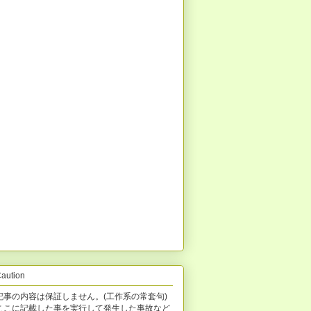
aution
記事の内容は保証しません。(工作系の常套句)
ここに記載した事を実行して発生した事故など