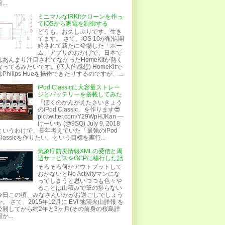
...
ミニマルなIRKitクローンを作っ
てiOSから家電を制御する
どうも、お久しぶりです。生き
てます。 さて、iOS 10が配信開
始されて新たに登場した「ホー
ム」アプリのおかげで、日本で
はあんまり注目されてなかったHomeKitが熱く
なってるみたいです。(個人的感想) HomeKitで
はPhilips Hueを操作できたりするのですが、...
Class.dat
iPod Classicに大容量ストレー
ジとバッテリーを搭載してみた
「ぼくのかんがえたさいきょう
のiPod Classic」を作ります😎
pic.twitter.com/Y29WpHJKan —
けーいち (@9SQ) July 9, 2018
というわけで、長年考えていた「最強のiPod
P0x86 -y 0x8f61c008 -s 0x9ffc03a0 > passhashs.txt
Classicを作りたい」という目標を実行...
c0:::
気象庁防災情報XMLの受信と周
辺サービスをGCPに移行した話
::
そろそろ何かアウトプットして
おかないとNo Activityマンにな
ってしまうと思いつつも色々や
ることは山積みで筆の捗らない
今日この頃、みなさんいかがお過ごしでしょう
か。 さて、2015年12月に EVI 地震火山詳報 を
公開してから約2年と3ヶ月(その前身の桜島詳
か...