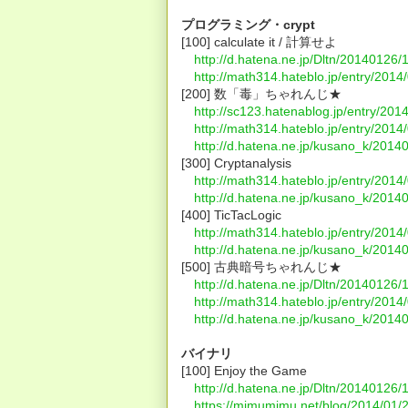
プログラミング・crypt
[100] calculate it / 計算せよ
http://d.hatena.ne.jp/Dltn/20140126
http://math314.hateblo.jp/entry/201
[200] 数「毒」ちゃれんじ★
http://sc123.hatenablog.jp/entry/20
http://math314.hateblo.jp/entry/201
http://d.hatena.ne.jp/kusano_k/201
[300] Cryptanalysis
http://math314.hateblo.jp/entry/201
http://d.hatena.ne.jp/kusano_k/201
[400] TicTacLogic
http://math314.hateblo.jp/entry/201
http://d.hatena.ne.jp/kusano_k/201
[500] 古典暗号ちゃれんじ★
http://d.hatena.ne.jp/Dltn/20140126
http://math314.hateblo.jp/entry/201
http://d.hatena.ne.jp/kusano_k/201
バイナリ
[100] Enjoy the Game
http://d.hatena.ne.jp/Dltn/20140126
https://mimumimu.net/blog/2014/01/