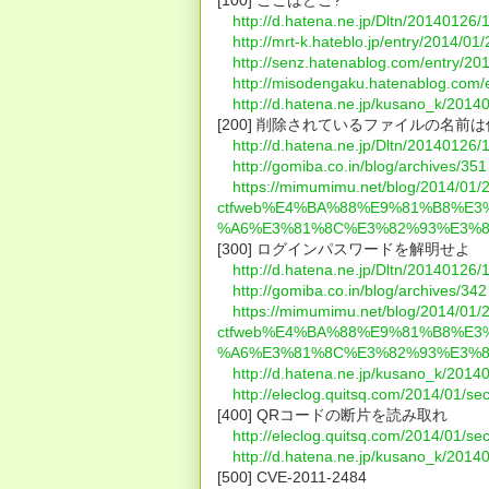
http://d.hatena.ne.jp/Dltn/20140126
http://mrt-k.hateblo.jp/entry/2014/0
http://senz.hatenablog.com/entry/2
http://misodengaku.hatenablog.com/
http://d.hatena.ne.jp/kusano_k/201
[200] 削除されているファイルの名前
http://d.hatena.ne.jp/Dltn/20140126
http://gomiba.co.in/blog/archives/351
https://mimumimu.net/blog/2014/01/
ctfweb%E4%BA%88%E9%81%B8%E
%A6%E3%81%8C%E3%82%93%E3%8
[300] ログインパスワードを解明せよ
http://d.hatena.ne.jp/Dltn/20140126
http://gomiba.co.in/blog/archives/342
https://mimumimu.net/blog/2014/01/
ctfweb%E4%BA%88%E9%81%B8%E
%A6%E3%81%8C%E3%82%93%E3%8
http://d.hatena.ne.jp/kusano_k/201
http://eleclog.quitsq.com/2014/01/se
[400] QRコードの断片を読み取れ
http://eleclog.quitsq.com/2014/01/se
http://d.hatena.ne.jp/kusano_k/201
[500] CVE-2011-2484