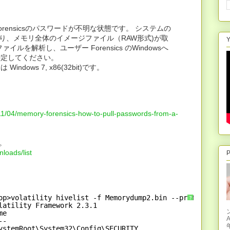
rensicsのパスワードが不明な状態です。 システムの
により、メモリ全体のイメージファイル（RAW形式)が取
Y
ルを解析し、ユーザー Forensics のWindowsへ
特定してください。
dows 7, x86(32bit)です。
11/04/memory-forensics-how-to-pull-passwords-from-a-
た。
nloads/list
P
op>volatility hivelist -f Memorydump2.bin --profile=Win7
?
latility Framework 2.3.1
me
--
ystemRoot\System32\Config\SECURITY