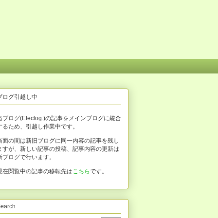
ブログ引越し中
当ブログ(Eleclog.)の記事をメインブログに統合
するため、引越し作業中です。
当面の間は新旧ブログに同一内容の記事を残し
ますが、新しい記事の投稿、記事内容の更新は
新ブログで行います。
現在閲覧中の記事の移転先は
こちら
です。
earch