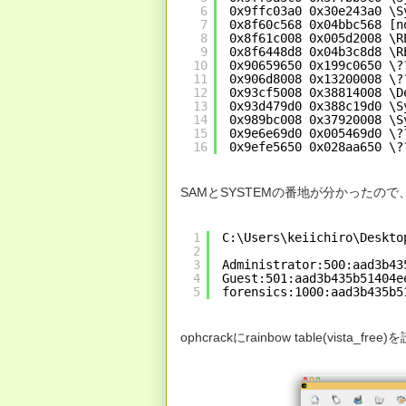
6
0x9ffc03a0 0x30e243a0 \S
7
0x8f60c568 0x04bbc568 [n
8
0x8f61c008 0x005d2008 \R
9
0x8f6448d8 0x04b3c8d8 \R
10
0x90659650 0x199c0650 \?
11
0x906d8008 0x13200008 \?
12
0x93cf5008 0x38814008 \D
13
0x93d479d0 0x388c19d0 \S
14
0x989bc008 0x37920008 \S
15
0x9e6e69d0 0x005469d0 \?
16
0x9efe5650 0x028aa650 \?
SAMとSYSTEMの番地が分かったの
1
C:\Users\keiichiro\Deskto
2
3
Administrator:500:aad3b43
4
Guest:501:aad3b435b51404e
5
forensics:1000:aad3b435b5
ophcrackにrainbow table(vist