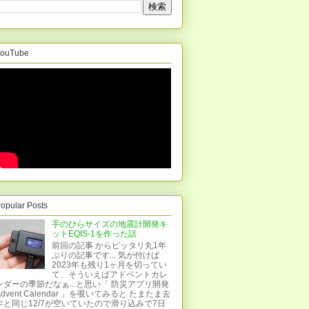
ouTube
opular Posts
手のひらサイズの地震計開発キ
ットEQIS-1を作った話
前回の記事 からピッタリ丸1年
ぶりの記事です... 気が付けば
2023年も残り1ヶ月を切ってい
SP0x86
て、そういえばアドベントカレ
ンダーの季節だなぁ...と思い「 防災アプリ開発
Advent Calendar 」を覗いてみると たまたま去
年と同じ12/7が空いていたので滑り込みで7日