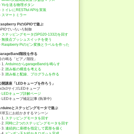
├
Yoを送る物理ボタン
├
トイレにRESTful APIを実装
├
スマートミラー
Raspberry PiのGPIOで遊ぶ
GPIOでいろいろ制御
├
ステッピングモータ(SPG20-1332)を回す
├
無接点プッシュスイッチを使う
├
Raspberry Piのピン変換とラベルを作った
GarageBand階段を作る
音の鳴る「ピアノ階段」
 1.
ArduinoからgarageBandを鳴らす
 2.
踏み板の構造を考える
 3.
踏み板と配線、プログラムを作る
公開講座「LEDキューブを作ろう」
3x3x3サイズLEDキューブ
├
LEDキューブ詳解ページ
└ LEDキューブ補足記事 (執筆中)
Arduinoとステッピングモータで遊ぶ
卓球玉にお絵かきするマシーン
 1.
ステッピングモータを回す
 2.
同時に2つのステッピングモータを回す
 3.
連続的に座標を指定して図形を描く
 4.
ピンポン玉お絵かきロボット完成