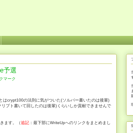
ine予選
け、あとはcrypt100の法則に気がついた(ソルバー書いたのは後輩)
した(スクリプト書いて回したのは後輩)くらいしか貢献できませんで
ておきます。（
追記
：最下部にWriteUpへのリンクをまとめまし
S