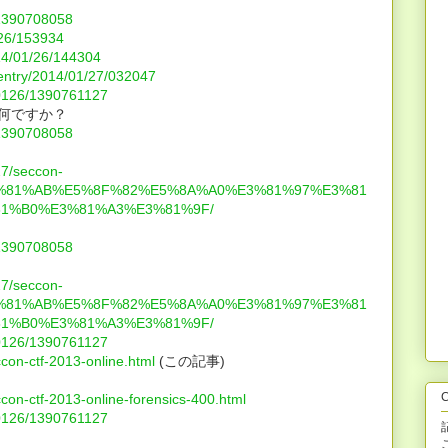
/1390708058
1/26/153934
014/01/26/144304
entry/2014/01/27/032047
40126/1390761127
は何ですか？
/1390708058
27/seccon-
3%81%AB%E5%8F%82%E5%8A%A0%E3%81%97%E3%81
1%B0%E3%81%A3%E3%81%9F/
/1390708058
27/seccon-
3%81%AB%E5%8F%82%E5%8A%A0%E3%81%97%E3%81
1%B0%E3%81%A3%E3%81%9F/
40126/1390761127
ccon-ctf-2013-online.html
(この記事)
C
ccon-ctf-2013-online-forensics-400.html
40126/1390761127