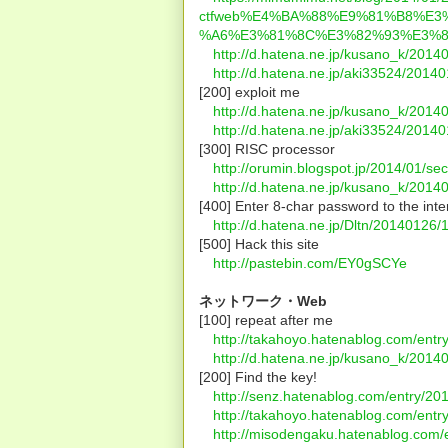
ctfweb%E4%BA%88%E9%81%B8%E
%A6%E3%81%8C%E3%82%93%E3%8
http://d.hatena.ne.jp/kusano_k/201
http://d.hatena.ne.jp/aki33524/201
[200] exploit me
http://d.hatena.ne.jp/kusano_k/201
http://d.hatena.ne.jp/aki33524/201
[300] RISC processor
http://orumin.blogspot.jp/2014/01/se
http://d.hatena.ne.jp/kusano_k/201
[400] Enter 8-char password to the inte
http://d.hatena.ne.jp/Dltn/20140126
[500] Hack this site
http://pastebin.com/EY0gSCYe
ネットワーク・Web
[100] repeat after me
http://takahoyo.hatenablog.com/ent
http://d.hatena.ne.jp/kusano_k/201
[200] Find the key!
http://senz.hatenablog.com/entry/2
http://takahoyo.hatenablog.com/ent
http://misodengaku.hatenablog.com/