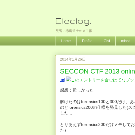
Eleclog.
見習い赤魔道士のメモ帳
Home
Profile
Gist
mbed
2014年1月26日
SECCON CTF 2013 onl
感想：難しかった
解けたのはforensics100と300だ
のとforensics200の仕様を発見
した...
とりあえずforensics300だけメモし
た）