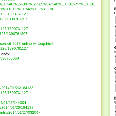
S
3%81%AB%E5%8F%82%E5%8A%A0%E3%81%97%E3%81
1%B0%E3%81%A3%E3%81%9F/
40126/1390761127
├
40126/1390761307
├
├
40126/1390761127
├
40126/1390761307
├
ccon-ctf-2013-online-wirteup.html
40126/1390761127
rpreter
/1390708058
O
ry/2014/01/26/184133
40126/1390761127
014/01/26/144304
ry/2014/01/26/184133
entry/2014/01/27/032047