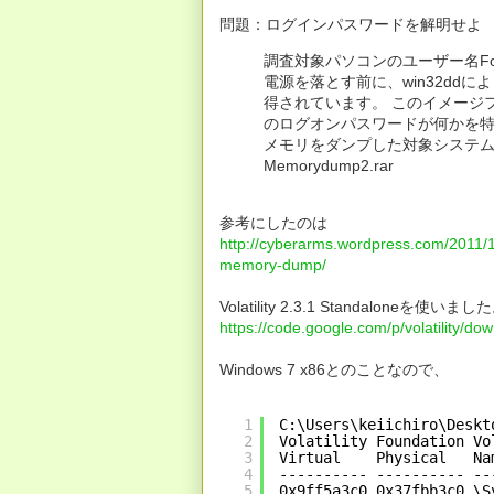
問題：ログインパスワードを解明せよ
調査対象パソコンのユーザー名Fo
電源を落とす前に、win32dd
得されています。 このイメージファイ
のログオンパスワードが何かを
メモリをダンプした対象システムは Win
Memorydump2.rar
参考にしたのは
http://cyberarms.wordpress.com/2011/
memory-dump/
Volatility 2.3.1 Standaloneを使いまし
https://code.google.com/p/volatility/dow
Windows 7 x86とのことなので、
1
C:\Users\keiichiro\Deskt
2
Volatility Foundation Vo
3
Virtual    Physical   Na
4
---------- ---------- --
5
0x9ff5a3c0 0x37fbb3c0 \S