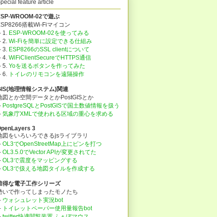
pecial feature article
ESP-WROOM-02で遊ぶ
ESP8266搭載Wi-Fiマイコン
 1.
ESP-WROOM-02を使ってみる
 2.
Wi-Fiを簡単に設定できる仕組み
 3.
ESP8266のSSL clientについて
 4.
WiFiClientSecureでHTTPS通信
 5.
Yoを送るボタンを作ってみた
├
6.
トイレのリモコンを遠隔操作
GIS(地理情報システム)関連
地図とか空間データとかPostGISとか
├
PostgreSQLとPostGISで国土数値情報を扱う
├
気象庁XMLで使われる区域の重心を求める
penLayers 3
地図をいろいろできるjsライブラリ
├
OL3でOpenStreetMap上にピンを打つ
├
OL3.5.0でVector APIが変更されてた
├
OL3で震度をマッピングする
├
OL3で扱える地図タイルを作成する
誰得な電子工作シリーズ
勢いで作ってしまったモノたち
├
ウォシュレット実況bot
├
トイレットペーパー使用量報告bot
├
twitter快適閲覧装置 ふぁぼマウス