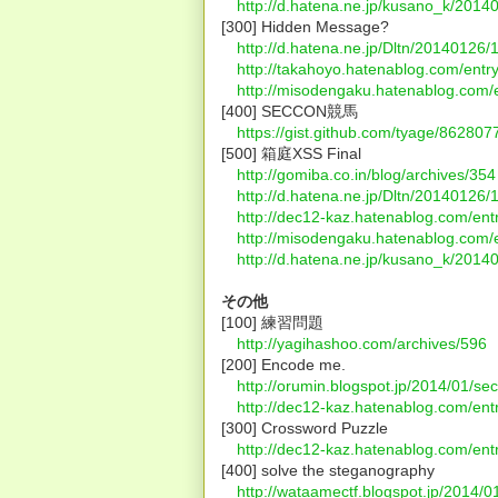
http://d.hatena.ne.jp/kusano_k/201
[300] Hidden Message?
http://d.hatena.ne.jp/Dltn/20140126
http://takahoyo.hatenablog.com/ent
http://misodengaku.hatenablog.com/
[400] SECCON競馬
https://gist.github.com/tyage/862807
[500] 箱庭XSS Final
http://gomiba.co.in/blog/archives/354
http://d.hatena.ne.jp/Dltn/20140126
http://dec12-kaz.hatenablog.com/en
http://misodengaku.hatenablog.com/
http://d.hatena.ne.jp/kusano_k/201
その他
[100] 練習問題
http://yagihashoo.com/archives/596
[200] Encode me.
http://orumin.blogspot.jp/2014/01/se
http://dec12-kaz.hatenablog.com/en
[300] Crossword Puzzle
http://dec12-kaz.hatenablog.com/en
[400] solve the steganography
http://wataamectf.blogspot.jp/2014/0