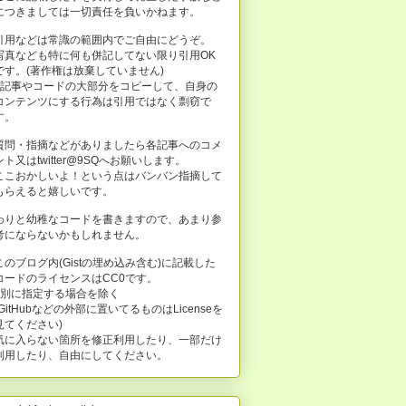
につきましては一切責任を負いかねます。
引用などは常識の範囲内でご自由にどうぞ。
写真なども特に何も併記してない限り引用OK
です。(著作権は放棄していません)
※記事やコードの大部分をコピーして、自身の
コンテンツにする行為は引用ではなく剽窃で
す。
質問・指摘などがありましたら各記事へのコメ
ント又はtwitter@9SQへお願いします。
ここおかしいよ！という点はバンバン指摘して
もらえると嬉しいです。
わりと幼稚なコードを書きますので、あまり参
考にならないかもしれません。
このブログ内(Gistの埋め込み含む)に記載した
コードのライセンスはCC0です。
※別に指定する場合を除く
(GitHubなどの外部に置いてるものはLicenseを
見てください)
気に入らない箇所を修正利用したり、一部だけ
利用したり、自由にしてください。