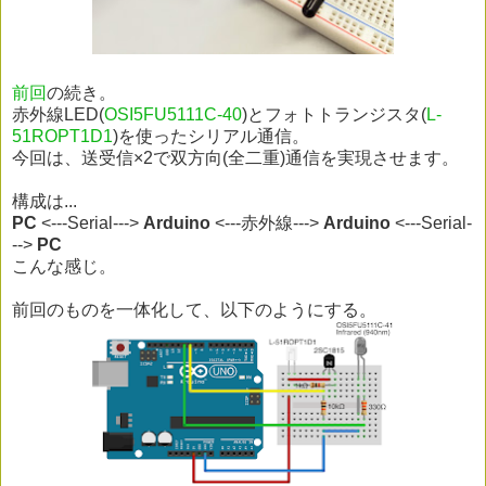
前回
の続き。
赤外線LED(
OSI5FU5111C-40
)とフォトトランジスタ(
L-
51ROPT1D1
)を使ったシリアル通信。
今回は、送受信×2で双方向(全二重)通信を実現させます。
構成は...
PC
<---Serial--->
Arduino
<---赤外線--->
Arduino
<---Serial-
-->
PC
こんな感じ。
前回のものを一体化して、以下のようにする。