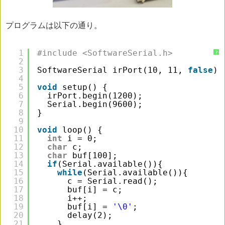
プログラムは以下の通り。
1
#include <SoftwareSerial.h>
?
2
3
SoftwareSerial irPort(10, 11, 
false
);
4
5
void
setup() {
6
irPort.begin(1200);
7
Serial.begin(9600);
8
}
9
10
void
loop() {
11
int
i = 0;
12
char
c;
13
char
buf[100];
14
if
(Serial.available()){
15
while
(Serial.available()){
16
c = Serial.read();
17
buf[i] = c;
18
i++;
19
buf[i] = 
'\0'
;
20
delay(2);
21
}