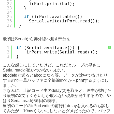
22
irPort.print(buf);
23
}
24
25
if
(irPort.available())
26
Serial.write(irPort.read());
27
}
最初はSerialから赤外線へ渡す部分を
1
if
(Serial.available()) {
?
2
irPort.write(Serial.read());
3
}
こんな感じにしていたけど、これだとループの早さに
Serial.readが追いつかないっぽい。
abcdefgと送るとabcgになる等、データが途中で抜けたり
するので一旦バッファに全部溜めてからprintするようにし
ました。
ちなみに、上記コード中のdelay(2)を取ると、途中が抜けた
り最初の3文字くらいしか取れない現象が発生するので、や
はりSerial.readが原因の模様。
当初のコードのirPort.writeの前行にdelayを入れるのも試し
てみたが、10msくらいにしないとダメだったので、バッフ