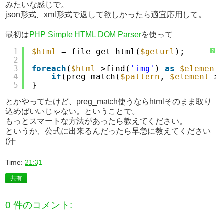
みたいな感じで。
json形式、xml形式で返して欲しかったら適宜応用して。
最初は
PHP Simple HTML DOM Parser
を使って
1
$html
= file_get_html(
$geturl
);
?
2
3
foreach
(
$html
->find(
'img'
) 
as
$element
4
if
(preg_match(
$pattern
, 
$element
->
5
}
とかやってたけど、preg_match使うならhtmlそのまま取り
込めばいいじゃない。ということで。
もっとスマートな方法があったら教えてください。
というか、公式に出来るんだったら早急に教えてください
(汗
Time:
21:31
共有
0 件のコメント: