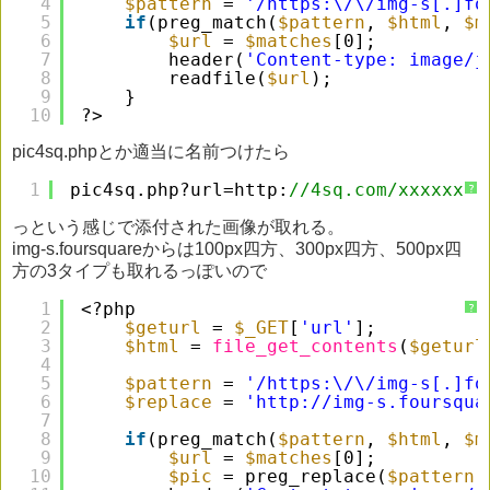
4
$pattern
= 
'/https:\/\/img-s[.]fo
5
if
(preg_match(
$pattern
, 
$html
, 
$m
6
$url
= 
$matches
[0];
7
header(
'Content-type: image/j
8
readfile(
$url
);
9
}
10
?>
pic4sq.phpとか適当に名前つけたら
1
pic4sq.php?url=http:
//4sq.com/xxxxxx
?
っという感じで添付された画像が取れる。
img-s.foursquareからは100px四方、300px四方、500px四
方の3タイプも取れるっぽいので
1
<?php
?
2
$geturl
= 
$_GET
[
'url'
];
3
$html
= 
file_get_contents
(
$geturl
4
5
$pattern
= 
'/https:\/\/img-s[.]fo
6
$replace
= 
'
http://img-s.foursqua
7
8
if
(preg_match(
$pattern
, 
$html
, 
$m
9
$url
= 
$matches
[0];
10
$pic
= preg_replace(
$pattern
,