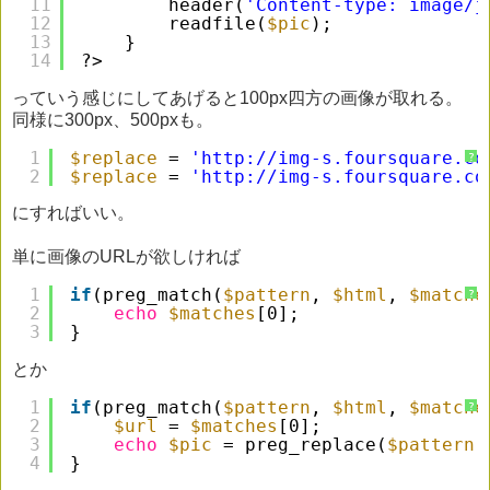
11
header(
'Content-type: image/j
12
readfile(
$pic
);
13
}
14
?>
っていう感じにしてあげると100px四方の画像が取れる。
同様に300px、500pxも。
1
$replace
= 
'
http://img-s.foursquare.co
?
2
$replace
= 
'
http://img-s.foursquare.co
にすればいい。
単に画像のURLが欲しければ
1
if
(preg_match(
$pattern
, 
$html
, 
$matche
?
2
echo
$matches
[0];
3
}
とか
1
if
(preg_match(
$pattern
, 
$html
, 
$matche
?
2
$url
= 
$matches
[0];
3
echo
$pic
= preg_replace(
$pattern
,
4
}