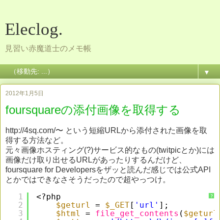
Eleclog.
見習い赤魔道士のメモ帳
▼
2012年1月5日
foursquareの添付画像を取得する
http://4sq.com/〜 という短縮URLから添付された画像を取
得する方法など。
元々画像ホスティング(?)サービス的なもの(twitpicとか)には
画像だけ取り出せるURLがあったりするんだけど、
foursquare for Developersをザッと読んだ感じでは公式API
とかではできなさそうだったので超やっつけ。
1
<?php
?
2
$geturl
= 
$_GET
[
'url'
];
3
$html
= 
file_get_contents
(
$geturl